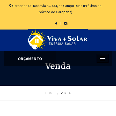
Garopaba
SC
Rodovia SC 434,
sn
Campo Duna (Próximo ao
pórtico de Garopaba)
ORÇAMENTO
Venda
/
HOME
VENDA